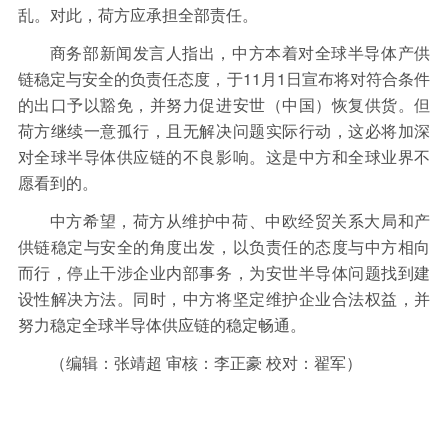
保险
金融市场
智库
新域实验室
乱。对此，荷方应承担全部责任。
今日快评
我们来补课
图说
商务部新闻发言人指出，中方本着对全球半导体产供
链稳定与安全的负责任态度，于11月1日宣布将对符合条件
与老板对话
家族企业
品牌活动
的出口予以豁免，并努力促进安世（中国）恢复供货。但
荷方继续一意孤行，且无解决问题实际行动，这必将加深
金融科技
数据要素
城投
党建
对全球半导体供应链的不良影响。这是中方和全球业界不
企业快讯
智造
愿看到的。
中方希望，荷方从维护中荷、中欧经贸关系大局和产
供链稳定与安全的角度出发，以负责任的态度与中方相向
而行，停止干涉企业内部事务，为安世半导体问题找到建
设性解决方法。同时，中方将坚定维护企业合法权益，并
努力稳定全球半导体供应链的稳定畅通。
（编辑：张靖超 审核：李正豪 校对：翟军）