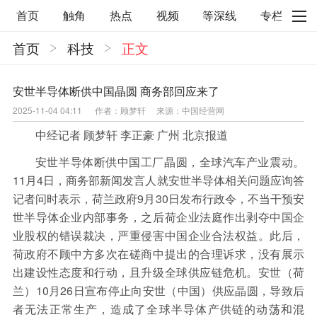
首页
触角
热点
视频
等深线
专栏
首页
科技
正文
直观
见智财经
环球企业沉浮录
辉常道
荀瓜问道
商学院
报纸视频
安世半导体断供中国晶圆 商务部回应来了
2025-11-04 04:11
作者：顾梦轩
来源：中国经营网
企业面面观
太空星愿航天资讯
经济史话
中经记者 顾梦轩 李正豪 广州 北京报道
照理生活
贝果观点
照理说事
安世半导体断供中国工厂晶圆，全球汽车产业震动。
等深线精选
宏观经济
事件
要闻
11月4日，商务部新闻发言人就安世半导体相关问题应询答
记者问时表示，荷兰政府9月30日发布行政令，不当干预安
区域经济
科技
汽车
房地产建材
世半导体企业内部事务，之后荷企业法庭作出剥夺中国企
能源化工
家电家居
航旅交运
案例
业股权的错误裁决，严重侵害中国企业合法权益。此后，
荷政府不顾中方多次在磋商中提出的合理诉求，没有展示
医药健康
文娱
体育
消费
银行
出建设性态度和行动，且升级全球供应链危机。安世（荷
兰）10月26日宣布停止向安世（中国）供应晶圆，导致后
理财
资本市场
资管
信托交易
者无法正常生产，造成了全球半导体产供链的动荡和混