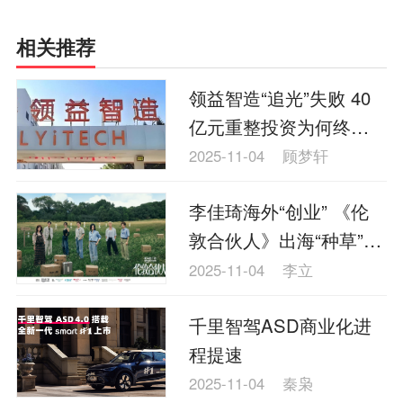
相关推荐
领益智造“追光”失败 40
亿元重整投资为何终
止？
2025-11-04
顾梦轩
李佳琦海外“创业” 《伦
敦合伙人》出海“种草”东
方品牌
2025-11-04
李立
千里智驾ASD商业化进
程提速
2025-11-04
秦枭