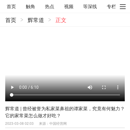
首页
触角
热点
视频
等深线
专栏
首页
辉常道
正文
直观
见智财经
环球企业沉浮录
辉常道
荀瓜问道
商学院
报纸视频
企业面面观
太空星愿航天资讯
经济史话
照理生活
贝果观点
照理说事
等深线精选
宏观经济
事件
要闻
区域经济
科技
汽车
房地产建材
能源化工
家电家居
航旅交运
案例
医药健康
文娱
体育
消费
银行
辉常道 | 曾经被誉为私家菜鼻祖的谭家菜，究竟有何魅力？
它的家常菜怎么做才好吃？
理财
资本市场
资管
信托交易
2023-03-08 02:03
来源：中国经营网