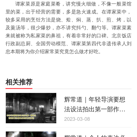
保险
金融市场
智库
新域实验室
谭家菜原是家庭菜肴，讲究慢火细做，不像一般菜馆
里的菜，出于经营的需要，多是急火速成。在谭家菜中，
今日快评
我们来补课
图说
较多采用的烹饪方法是烧、烩、焖、蒸、扒、煎、烤，以
与老板对话
家族企业
品牌活动
及羹汤等，很少爆炒，亦不讲究抖勺、翻勺等。谭家菜素
来就被称为私家菜的鼻祖，有着非常好的口碑。北京饭店
金融科技
数据要素
城投
党建
行政副总厨、全国劳动模范、谭家菜第四代非遗传承人刘
忠本期将为你介绍家常菜究竟怎么做才好吃。
企业快讯
智造
相关推荐
辉常道｜年轻导演要想
法设法拍出第一部作品
否则仅凭热情是很难获
2023-03-08
得投资的