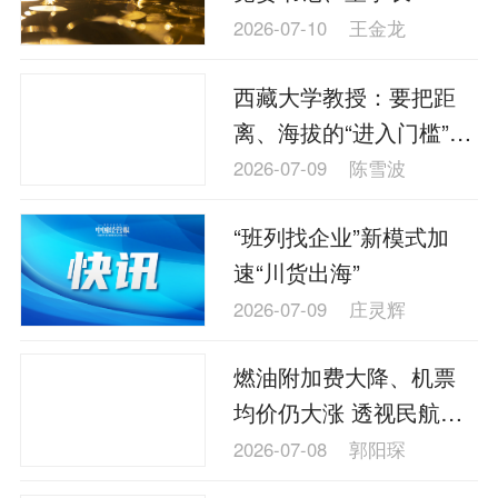
2026-07-10
王金龙
西藏大学教授：要把距
离、海拔的“进入门槛”转
化为安全、有序的西藏
2026-07-09
陈雪波
旅游体验设计
“班列找企业”新模式加
速“川货出海”
2026-07-09
庄灵辉
燃油附加费大降、机票
均价仍大涨 透视民航暑
期旺季“量价背离”真相
2026-07-08
郭阳琛