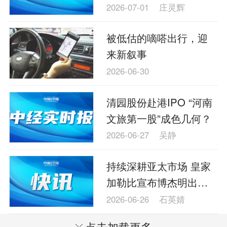
2026-07-01
庄灵辉
被低估的嘀嗒出行，迎
来新叙事
2026-06-30
清园股份赴港IPO “河南
文旅第一股”成色几何？
2026-06-27
吴静
持续深耕亚太市场 皇家
加勒比宣布博杰明出任
大中华区总裁兼亚洲区
2026-06-26
石英婧
董事总经理
点击加载更多