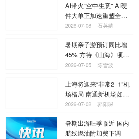
AI带火“空中生意” AI硬
件大单正加速重塑全球
货运版图
2026-07-08
石英婧
暑期亲子游预订同比增
45% 方特《山海》项目
受青睐
2026-07-05
陈雪波
上海将迎来“非常2+1”机
场格局 南通新机场如何
填补长三角世界级机场
2026-07-02
郭阳琛
群空白？
暑期出游旺季临近 国内
航线燃油附加费下调