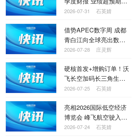
季度财报 业绩超预期并
理财
资本市场
资管
信托交易
上调全年业绩指引
2026-07-31
石英婧
保险
金融市场
智库
新域实验室
借势APEC数字周 成都
今日快评
我们来补课
图说
青白江向全球亮出数字
与老板对话
家族企业
品牌活动
物流“机遇清单”
2026-07-28
庄灵辉
金融科技
数据要素
城投
党建
硬核首发+增购订单！沃
企业快讯
智造
飞长空加码长三角生态
布局
2026-07-25
石英婧
亮相2026国际低空经济
博览会 峰飞航空驶入空
中交通万亿新蓝海
2026-07-24
石英婧