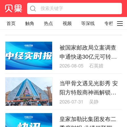
首页
触角
热点
视频
等深线
专栏
直观
见智财经
环球企业沉浮录
被国家邮政局立案调查
辉常道
荀瓜问道
商学院
报纸视频
申通快递30亿元可转债
企业面面观
太空星愿航天资讯
经济史话
申请终止股价下跌
2026-08-05
石英婧
照理生活
贝果观点
照理说事
当甲骨文遇见光影秀 安
等深线精选
宏观经济
事件
要闻
阳方特殷商神画解锁文
区域经济
科技
汽车
房地产建材
旅新玩法
2026-07-31
吴静
能源化工
家电家居
航旅交运
案例
皇家加勒比集团发布二
医药健康
文娱
体育
消费
银行