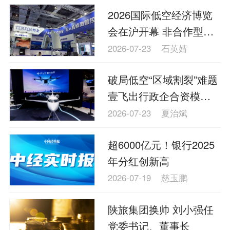
2026国际低空经济博览
会在沪开幕 非合作型无
人机感知探测成焦点
2026-07-23
石英婧
破局低空“区域割裂”难题
壹飞出行政企合资模式
打通全国空域网络
2026-07-23
夏治斌
超6000亿元！银行2025
年分红创新高
2026-07-19
慈玉鹏
陕旅集团换帅 刘小强任
党委书记、董事长