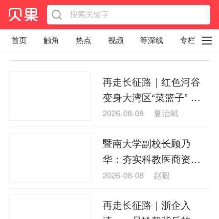
首页
触角
热点
视频
等深线
专栏
直观
见智财经
环球企业沉浮录
再走长征路｜红色河谷
辉常道
荀瓜问道
商学院
报纸视频
变身大湾区“菜篮子” 黔
企业面面观
太空星愿航天资讯
经济史话
南龙里余下村的“共富密
2026-08-08
夏治斌
码”
照理生活
贝果观点
照理说事
暨南大学副校长顾乃
等深线精选
宏观经济
事件
要闻
华：夯实科教医商资源
区域经济
科技
汽车
房地产建材
优势 越秀区以产业焕新
2026-08-08
赵毅
赋能老城提质
能源化工
家电家居
航旅交运
案例
再走长征路｜浙企入
医药健康
文娱
体育
消费
银行