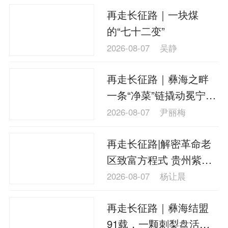
再走长征路｜一块煤
的“七十二变”
2026-08-07
吴静
再走长征路｜彝海之畔
一条“净菜”链撬动冕宁食
品产业新局
2026-08-07
尹丽梅
再走长征路|解密革命老
区致富方程式 贵州紫云
如何拼出农业新版图？
2026-08-07
杨让晨
再走长征路｜彝海结盟
91载，一颗刺梨盘活大