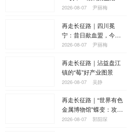
凉山
2026-08-07
尹丽梅
再走长征路｜四川冕
宁：昔日歃血盟，今朝
刺梨香
2026-08-07
尹丽梅
再走长征路｜沾益盘江
镇的“莓”好产业图景
2026-08-07
吴静
再走长征路｜“世界有色
金属博物馆”蝶变：攻克
多金属选矿难题
2026-08-07
郭阳琛