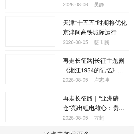
2026-08-06
吴静
天津“十五五”时期将优化
京津间高铁城际运行
2026-08-05
慈玉鹏
再走长征路|长征主题剧
《湘江1934的记忆》在
桂林兴安开机
2026-08-05
卢志坤
再走长征路｜“亚洲磷
仓”亮出锂电雄心：贵州
瓮安加速掘金新能源蓝
2026-08-05
方超
海
点击加载更多