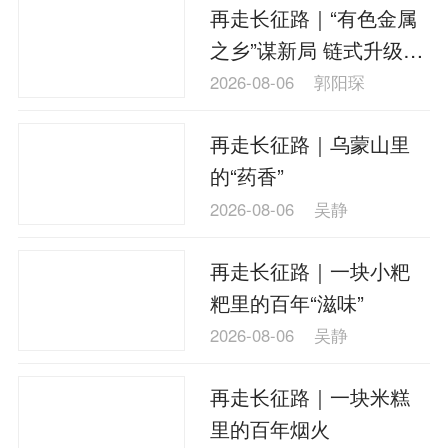
再走长征路｜“有色金属
之乡”谋新局 链式升级撬
动郴州苏仙转型动能
2026-08-06
郭阳琛
再走长征路｜乌蒙山里
的“药香”
2026-08-06
吴静
再走长征路｜一块小粑
粑里的百年“滋味”
2026-08-06
吴静
再走长征路｜一块米糕
里的百年烟火