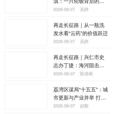
滇：一只轮毂背后的产
理财
资本市场
资管
信托交易
业接力
2026-08-07
吴静
保险
金融市场
智库
新域实验室
再走长征路｜从一瓶洗
今日快评
我们来补课
图说
发水看“云药”的价值跃迁
与老板对话
家族企业
品牌活动
2026-08-07
吴静
金融科技
数据要素
城投
党建
再走长征路｜兴仁市史
企业快讯
智造
志办丁捷：海河阻击战
为红军大部队赢得宝贵
2026-08-07
陈靖斌
时间
荔湾区谋局“十五五”：城
市更新与产业并举 打造
新时代“广州会客厅”
2026-08-07
赵毅