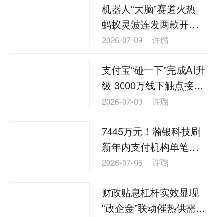
机器人“大脑”赛道火热
蚂蚁灵波连发两款开源
模型
2026-07-09
许璐
支付宝“碰一下”完成AI升
级 3000万线下触点接入
智能体服务
2026-07-09
许璐
7445万元！瀚银科技刷
新年内支付机构单笔处
罚纪录
2026-07-06
许璐
财政贴息杠杆实效显现
“政企金”联动催热供需双