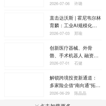
向反哺
2026-07-06
许璐
直击达沃斯 | 霍尼韦尔林
育麟：工业AI规模化关
键在于数据真正“用起来”
2026-07-03
郑瑜
创新医疗器械、外骨
骼、手术机器人 融资租
赁瞄准医疗装备产业
2026-07-01
石健
解锁跨境投资新通道：
多家险企借“南向通”拓宽
全球债券配置
2026-06-29
陈晶晶
点击加载更多