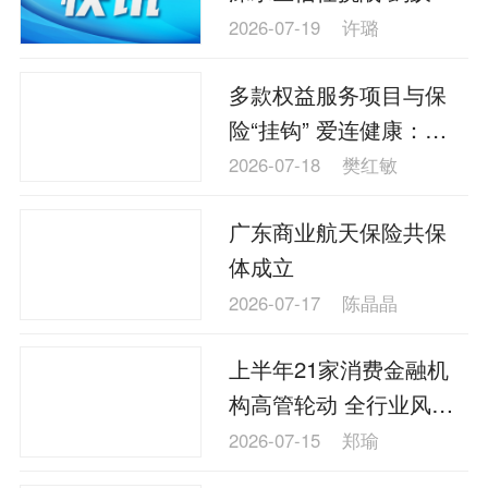
科推出“商业智能体超级
2026-07-19
许璐
工厂”
多款权益服务项目与保
险“挂钩” 爱连健康：未
对外销售“特药卡”“CAR-
2026-07-18
樊红敏
T卡”
广东商业航天保险共保
体成立
2026-07-17
陈晶晶
上半年21家消费金融机
构高管轮动 全行业风控
合规“加压”
2026-07-15
郑瑜