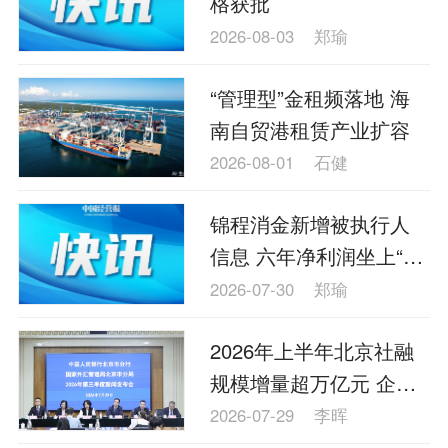
格获批
理财
资本市场
资管
信托交易
2026-08-03
郑瑜
保险
金融市场
智库
新域实验室
“管理型”金租频落地 海
今日快评
我们来补课
图说
南自贸港租赁产业扩容
与老板对话
家族企业
品牌活动
2026-08-01
石健
金融科技
数据要素
城投
党建
锦程消金新增被执行人
企业快讯
智造
信息 六年净利润坐上“过
山车”
2026-07-30
郑瑜
2026年上半年北京社融
规模增量超万亿元 企业
贷款负担明显减轻
2026-07-29
李晖