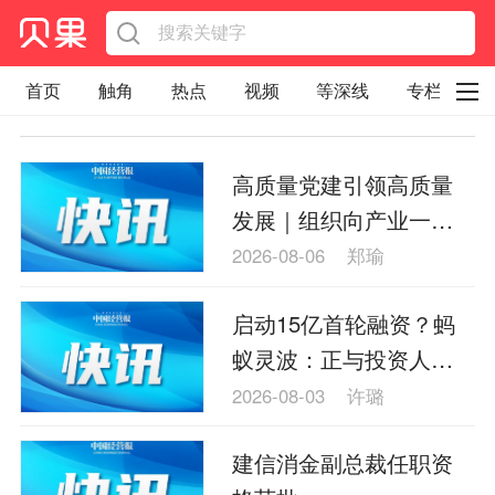
首页
触角
热点
视频
等深线
专栏
直观
见智财经
环球企业沉浮录
高质量党建引领高质量
辉常道
荀瓜问道
商学院
报纸视频
发展｜组织向产业一线
企业面面观
太空星愿航天资讯
经济史话
和社区延伸 会理探索“有
2026-08-06
郑瑜
温度的党建”
照理生活
贝果观点
照理说事
启动15亿首轮融资？蚂
等深线精选
宏观经济
事件
要闻
蚁灵波：正与投资人接
区域经济
科技
汽车
房地产建材
触，将持续聚焦通用机
2026-08-03
许璐
器人大脑
能源化工
家电家居
航旅交运
案例
建信消金副总裁任职资
医药健康
文娱
体育
消费
银行