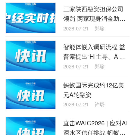
三家陕西融资担保公司
领罚 两家现身消金助贷
增信名单
2026-07-21
郑瑜
智能体嵌入调研流程 益
普索提出“HI主导、AI增
强”路线
2026-07-21
郑瑜
蚂蚁国际完成约12亿美
元A轮融资
2026-07-21
许璐
直击WAIC2026 | 应对AI
深水区信任挑战 蚂蚁数