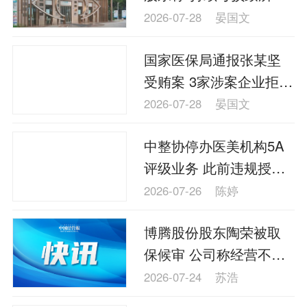
者权益为负”
2026-07-28
晏国文
国家医保局通报张某坚
受贿案 3家涉案企业拒不
纠正
2026-07-28
晏国文
中整协停办医美机构5A
评级业务 此前违规授牌
被点名
2026-07-26
陈婷
博腾股份股东陶荣被取
保候审 公司称经营不受
影响
2026-07-24
苏浩