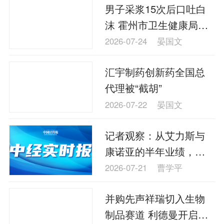
男子采浆15次后口吐白
沫 霍州市卫生健康局成
立调查组
2026-07-24
晏国文
汇宇制药创新药全国总
代理被“截胡”
2026-07-22
晏国文
记者观察：从艾力斯与
康诺亚的半年业绩，看
国产创新药的“本土底气”
2026-07-21
曹学平
并购先声祥瑞切入生物
制品赛道 利德曼开启增