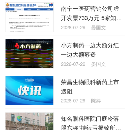
南宁一医药营销公司虚
开发票733万元 5家知名
药企涉案
2026-07-29
晏国文
小方制药一边大额分红
一边大额募资
2026-07-29
晏国文
荣昌生物眼科新药上市
遇阻
2026-07-29
陈婷
知名眼科医院门庭冷落
股东称“持续亏损致所有