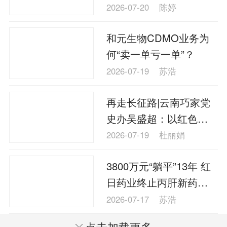
长新叙事
2026-07-20
陈婷
和元生物CDMO业务为
何“卖一单亏一单”？
2026-07-19
苏浩
再走长征路|云南巧家党
史办吴盛超：以红色基
因赋能高质量发展
2026-07-19
杜丽娟
3800万元“躺平”13年 红
日药业终止丙肝新药项
目
2026-07-17
苏浩
点击加载更多