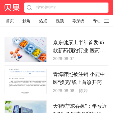
首页
触角
热点
视频
等深线
专栏
直观
见智财经
环球企业沉浮录
京东健康上半年首发65
辉常道
荀瓜问道
商学院
报纸视频
款新药领跑行业 医药销
企业面面观
太空星愿航天资讯
经济史话
售规模连续居行业首位
2026-08-07
照理生活
贝果观点
照理说事
青海牌照被注销 小鹿中
等深线精选
宏观经济
事件
要闻
医“换壳”线上首诊开药
区域经济
科技
汽车
房地产建材
2026-08-06
陈婷
能源化工
家电家居
航旅交运
案例
天智航“蛇吞象”：年亏近
医药健康
文娱
体育
消费
银行