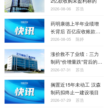
2亿欲收购未盈利标的
理财
资本市场
资管
信托交易
2026-08-06
苏浩
保险
金融市场
智库
新域实验室
药明康德上半年业绩增
今日快评
我们来补课
图说
长背后 百亿应收账款高
与老板对话
家族企业
品牌活动
悬
2026-08-05
陈婷
金融科技
数据要素
城投
党建
涨价救不了业绩：三力
企业快讯
智造
制药“价增量跌”背后的战
略困局
2026-07-31
苏浩
搁置近15年未动工 汉森
制药拟终止一建设项目
2026-07-29
苏浩