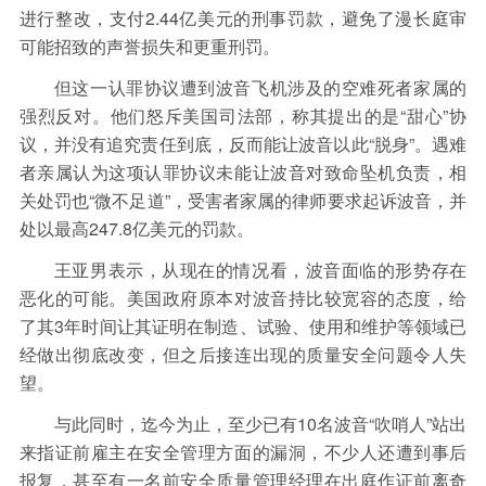
进行整改，支付2.44亿美元的刑事罚款，避免了漫长庭审
可能招致的声誉损失和更重刑罚。
但这一认罪协议遭到波音飞机涉及的空难死者家属的
强烈反对。他们怒斥美国司法部，称其提出的是“甜心”协
议，并没有追究责任到底，反而能让波音以此“脱身”。遇难
者亲属认为这项认罪协议未能让波音对致命坠机负责，相
关处罚也“微不足道”，受害者家属的律师要求起诉波音，并
处以最高247.8亿美元的罚款。
王亚男表示，从现在的情况看，波音面临的形势存在
恶化的可能。美国政府原本对波音持比较宽容的态度，给
了其3年时间让其证明在制造、试验、使用和维护等领域已
经做出彻底改变，但之后接连出现的质量安全问题令人失
望。
与此同时，迄今为止，至少已有10名波音“吹哨人”站出
来指证前雇主在安全管理方面的漏洞，不少人还遭到事后
报复，甚至有一名前安全质量管理经理在出庭作证前离奇