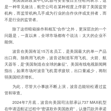
美国国际政策中心武器与安全项目主任哈同表示，这
是一种常见做法，航空公司在某种程度上俘获了美国监管
机构，而监管机构几乎成为行业的合作伙伴或支持者，而
不是行业的监管者。
除了这些暗箱操作和相互“合作”之外，更深层次的一个
问题是，一直以来，全球市场都有个说法：太大的企业不
能倒。
波音在美国有近15万名员工，是美国最大的单一产品
出口商。除商用飞机外，波音还制造军用飞机、火箭、航
天器等，是“美国制造在全球的象征”。美国有线电视新闻网
指出，如果市场对波音飞机需求疲软，出口量减少，将削
弱美国经济增长。
为此，尽管大小事故不断上演，波音总能轻松通过监
管和审查。
2024年7月底，波音向美国司法部承认737 MAX机型
在申请适航证过程中“密谋欺诈美国政府”，认缴罚款并承诺