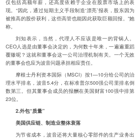
仅包括高额年薪，还高度依赖于企业在股票市场上的表
现。“因此，通过短期主义手段制造‘漂亮’报表，股东因为
被推高的股价获利，这些高管也能因此获取巨额回报。”她
称。
刘知表示，当然，代理人不应该是唯一的背锅人。
CEO人选是由董事会决定的，为何数十年来，一遍遍重蹈
覆辙呢？这就和董事会这一公司治理机制有关。一个无效
的董事会也应为波音问题承担相应责任。
摩根士丹利资本国际（MSCI）按1—10分给公司的治
理水平排名，波音5.4分，在标准普尔500强公司里排名倒
数第三。但其董事会成员的报酬在美国财富100强中排第
23位。
2.外包“质量”
美国供应链、制造业整体衰落
为节省成本，波音还将大量核心零部件的生产业务出