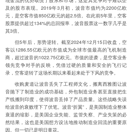
现金流的优势取悦了股东和市场，这是其竞争对手难以企
及的股市表现。2019年3月初，波音市值约为2200亿欧
元，是空客市值850亿欧元的超2.5倍。在此前5年里，空客
股票提供超过134%的总回报率，波音股票这一数字几乎是
其3倍。
但5年后，形势逆转。截至2024年12月15日收盘，空
客以1286.55亿欧元的市值成为全球市值最高的飞机制造
商，超过波音的1022.75亿欧元。市值的逆袭，是空客业务
领先竞争对手的反映，凭借过硬的质量和安全的飞行记
录，空客逆转了这场长期以来看起来处于下风的竞争。
收购麦道让波音丢失了工程师文化，搬离西雅图让波
音抛下了制造业的成功基础，外包制造业务甚至直接把生
产线搬到印度，使得波音丢掉了产品质量。这些战略失误
给波音的衰败埋下了伏笔。波音“折翼”，是美国制造业整体
衰退的缩影，是美国企业失能、监管失察、产业失策的必
然结果，这也是美国想方设法地推动制造业回流的重要原
因。但一切已是明日黄花。