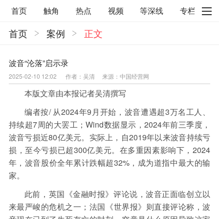
首页
触角
热点
视频
等深线
专栏
首页
案例
正文
直观
见智财经
环球企业沉浮录
辉常道
荀瓜问道
商学院
报纸视频
波音“沦落”启示录
2025-02-10 12:02
作者：吴清
来源：中国经营网
企业面面观
太空星愿航天资讯
经济史话
本版文章由本报记者吴清撰写
照理生活
贝果观点
照理说事
编者按/ 从2024年9月开始，波音遭遇超3万名工人、
等深线精选
宏观经济
事件
要闻
持续超7周的大罢工；Wind数据显示，2024年前三季度，
波音亏损近80亿美元。实际上，自2019年以来波音持续亏
区域经济
科技
汽车
房地产建材
损，至今亏损已超300亿美元。在多重因素影响下，2024
能源化工
家电家居
航旅交运
案例
年，波音股价全年累计跌幅超32%，成为道指中最大的输
家。
医药健康
文娱
体育
消费
银行
此前，英国《金融时报》评论说，波音正面临创立以
理财
资本市场
资管
信托交易
来最严峻的危机之一；法国《世界报》则直接评论称，波