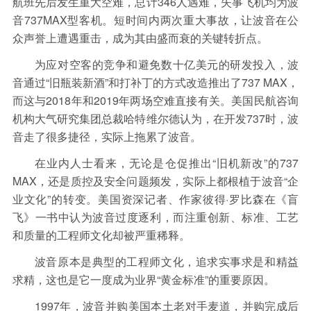
航班先后发生重大空难，总计346人遇难，失事飞机均为波
音737MAX型客机。短时间内两次重大事故，让波音在公
众声誉上遭遇重击，成为其由盛而衰的关键转折点。
为应对空客的竞争和避免数十亿美元的研发投入，波
音通过“旧瓶装新酒”和打补丁的方式改造推出了737 MAX，
而这与2018年和2019年两场空难直接有关。美国民航咨询
机构大气研究集团总裁哈特维尔德认为，在开发737时，波
音走了很多捷径，实际上拖累了波音。
在业内人士看来，无论是仓促推出“旧机新改”的737
MAX，还是质控及安全问题频发，实际上都根植于波音“企
业文化”的转变。美国资深记者、作家彼得·罗比森在《盲
飞》一书中认为波音过度逐利，而注重创新、标准、工艺
和质量的工程师文化却被严重稀释。
波音原本是典型的工程师文化，追求实事求是和精益
求精，这也是它一度成为业界“黄金标准”的重要原因。
1997年，波音并购美国本土老对手麦道，并购完成后