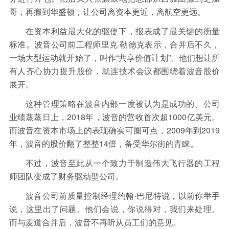
哥，再搬到华盛顿，让公司离资本更近，离航空更远。
在资本利益最大化的驱使下，报表成了最关键的衡量
标准。波音公司前工程师里克·勒德克表示，合并后不久，
一场大型运动就开始了，叫作“共享价值计划”。他们想让所
有人齐心协力提升股价，就连技术会议都围绕着波音股价
展开。
这种管理策略在波音内部一度被认为是成功的。公司
业绩蒸蒸日上，2018年，波音的营收首次超1000亿美元。
而波音在资本市场上的表现确实可圈可点，2009年到2019
年，波音的股价翻了整整14倍，备受华尔街的青睐。
不过，波音至此从一个致力于制造伟大飞行器的工程
师团队变成了财务驱动型公司。
波音公司前质量控制经理约翰·巴尼特说，以前你举手
说，这里出了问题。他们会说，你说得对，我们来处理。
而与麦道合并后，波音不再听从员工们的意见。