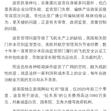
波音跌落神坛，在暴露出波音自身诸多问题外，也凸
显美国企业治理失能、监管部门失察、偏狭产业政策反噬
等深层次问题。哥伦比亚广播公司编辑彼得·格林伯格认
为，更关键的问题，正是有关审查、政府监督、质量控制
的问题。
波音管理问题导致了飞机生产上的缺陷，美国相关部
门并未尽到监管责任。美联邦航空管理局为节省经费，数
十年来一直将部分本应由监管部门履行的飞机安全认证工
作外包给波音，导致波音长期“既当运动员，又当裁判员”。
而这也给各种暗箱操作提供了广阔的空间。颇为戏剧
性的是，就是这样一家利润和成本至上的企业，每年在政
治献金方面的支出却从不吝啬。
据美国独立新闻网站“杠杆”报道，仅2023年前三个季
度，波音用于游说、“拉关系”的公关费用高达1060万美
元，对象涵盖白宫、国务院、五角大楼等政府机构。