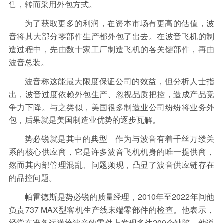
售，转而采用外包方式。
为了获取更多的利润，在资本市场有更高的估值，波
音将其大部分零部件生产都外包了出去。在波音飞机的制
造过程中，先由数十家工厂制造飞机的各关键部件，再由
波音总装。
波音称这能最大限度保证公司的效益，但分析人士指
出，波音过度依赖外包生产、忽视品质把控，造成产品竞
争力下降。与之类似，美国很多制造业公司纷纷将业务外
包，后果就是美国制造业优势的逐步瓦解。
势必锐就是其中的典型，作为与波音有着千丝万缕关
系的核心供应商，它是许多波音飞机机身的唯一提供商，
然而其内部管理混乱、问题频现，凸显了波音供应链存在
的品控问题。
帕雷德斯是势必锐的质量经理，2010年至2022年间他
负责737 MAX型客机生产线末端零部件的检查。他表示，
经常在准备运送给波音的零件上发现多达200个缺陷。他说