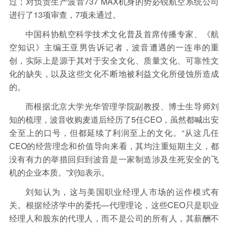
过；对负责生产波音737 MAX机身的势必锐航空系统公司
进行了13项审查，7项未通过。
中国科协航空科学技术文化普及首席传播专家、《航
空知识》主编王亚男告诉记者，波音遭遇的一连串的重
创，实际上是源于其对于安全文化、质量文化、可靠性文
化的缺失，以及这些文化不断地被利益文化所侵蚀所造成
的。
而根据北京大学光华管理学院副教授、博士生导师刘
知的梳理，波音收购麦道后经历了5任CEO，虽然都喊出安
全至上的口号，但都延续了利润至上的文化。“从这几任
CEO的经营理念和价值导向来看，其均注重短期主义，都
没有有力的举措回归到波音是一家制造涉及生死安全的飞
机的企业本质。”刘知表示。
刘知认为，这与美国职业经理人市场的运作模式有
关。根据经济学中的委托—代理理论，这些CEO只是职业
经理人和股东的代理人，而不是公司的所有人，其薪酬不