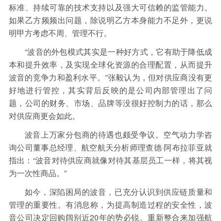
标准、持续可靠的技术支持以及强大可信赖的监管能力。
如果乙方频频出问题，除说明乙方本身能力不足外，更说
明甲方考虑不周、管理不行。
“波音的外包模式其实是一种好方式，它有助于降低成
本和提升效率，及实现全球化资源的合理配置，从而提升
波音的竞争力和盈利水平。”张毅认为，但对供应商没有更
好地进行管控，其实背后反映的是公司内部管理出了问
题，公司的财务、市场、品牌等没很好控制力的话，那么
对供应商更会如此。
波音上万家分包商的待遇也颇受争议。空气动力学咨
询公司董事总经理、航空航天分析师理查德·阿布拉菲亚就
指出：“波音对待供应商就像对待其基层员工一样，将其视
为一次性商品。”
如今，深陷困局的波音，已充分认识到供应链质量和
管理的重要性。有消息称，为提高制造过程的安全性，波
音公司决定回购阔别近20年的势必锐。重新整合来加强航