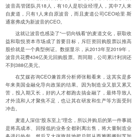
波音高管团队共18人，有10人是职业经理人，其中7人来
自麦道，只有1人来自原波音，而且麦道公司CEO哈里·斯
通塞弗成为新波音的CEO。
这就让波音也感染了“一切向钱看”的麦道文化，获取收
益和取悦资本市场成了首要目标，斥巨资回购股票以推高
股价就是一个典型例证。数据显示，从2013年至2019年，
波音共花费434亿美元回购股票。而同期，公司累计利润还
不到388亿美元。
在艾媒咨询CEO兼首席分析师张毅看来，这其实是多
年来美国金融化导向政策的结果。因为制造业又脏又累又
苦，投入期又长，好的人才都跑去搞金融了，最终导致人
才外流和人才聚焦不足，也让其在研发和生产等方面受到
冲击。
麦道人深信“股东至上”理念，所以并购后的第一件事就
是将高成本、回报低的业务全都剥离出售，将大量制造业
务进行外包。然后又大张旗鼓地把总部从西雅图搬到芝加