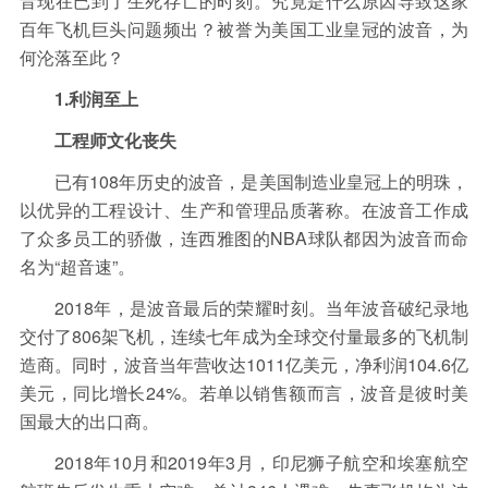
音现在已到了生死存亡的时刻。究竟是什么原因导致这家
保险
金融市场
智库
新域实验室
百年飞机巨头问题频出？被誉为美国工业皇冠的波音，为
今日快评
我们来补课
图说
何沦落至此？
与老板对话
家族企业
品牌活动
1.利润至上
工程师文化丧失
金融科技
数据要素
城投
党建
已有108年历史的波音，是美国制造业皇冠上的明珠，
企业快讯
智造
以优异的工程设计、生产和管理品质著称。在波音工作成
了众多员工的骄傲，连西雅图的NBA球队都因为波音而命
名为“超音速”。
2018年，是波音最后的荣耀时刻。当年波音破纪录地
交付了806架飞机，连续七年成为全球交付量最多的飞机制
造商。同时，波音当年营收达1011亿美元，净利润104.6亿
美元，同比增长24%。若单以销售额而言，波音是彼时美
国最大的出口商。
2018年10月和2019年3月，印尼狮子航空和埃塞航空