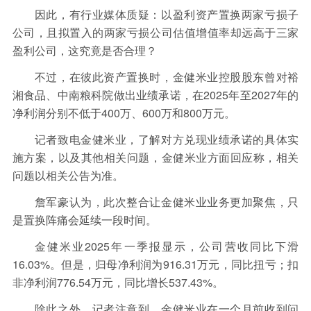
因此，有行业媒体质疑：以盈利资产置换两家亏损子
公司，且拟置入的两家亏损公司估值增值率却远高于三家
盈利公司，这究竟是否合理？
不过，在彼此资产置换时，金健米业控股股东曾对裕
湘食品、中南粮科院做出业绩承诺，在2025年至2027年的
净利润分别不低于400万、600万和800万元。
记者致电金健米业，了解对方兑现业绩承诺的具体实
施方案，以及其他相关问题，金健米业方面回应称，相关
问题以相关公告为准。
詹军豪认为，此次整合让金健米业业务更加聚焦，只
是置换阵痛会延续一段时间。
金健米业2025年一季报显示，公司营收同比下滑
16.03%。但是，归母净利润为916.31万元，同比扭亏；扣
非净利润776.54万元，同比增长537.43%。
除此之外，记者注意到，金健米业在一个月前收到问