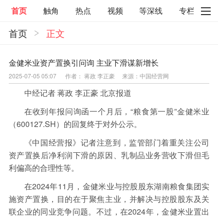
首页
触角
热点
视频
等深线
专栏
首页
正文
直观
见智财经
环球企业沉浮录
辉常道
荀瓜问道
商学院
报纸视频
金健米业资产置换引问询 主业下滑谋新增长
2025-07-05 05:07
作者： 蒋政 李正豪
来源：中国经营网
企业面面观
太空星愿航天资讯
经济史话
中经记者 蒋政 李正豪 北京报道
照理生活
贝果观点
照理说事
在收到年报问询函一个月后，“粮食第一股”金健米业
等深线精选
宏观经济
事件
要闻
（600127.SH）的回复终于对外公示。
区域经济
科技
汽车
房地产建材
《中国经营报》记者注意到，监管部门着重关注公司
资产置换后净利润下滑的原因、乳制品业务营收下滑但毛
能源化工
家电家居
航旅交运
案例
利偏高的合理性等。
医药健康
文娱
体育
消费
银行
在2024年11月，金健米业与控股股东湖南粮食集团实
施资产置换，目的在于聚焦主业，并解决与控股股东及关
理财
资本市场
资管
信托交易
联企业的同业竞争问题。不过，在2024年，金健米业置出