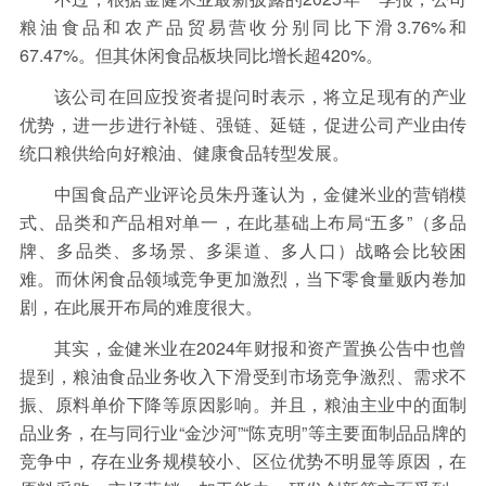
粮油食品和农产品贸易营收分别同比下滑3.76%和
67.47%。但其休闲食品板块同比增长超420%。
该公司在回应投资者提问时表示，将立足现有的产业
优势，进一步进行补链、强链、延链，促进公司产业由传
统口粮供给向好粮油、健康食品转型发展。
中国食品产业评论员朱丹蓬认为，金健米业的营销模
式、品类和产品相对单一，在此基础上布局“五多”（多品
牌、多品类、多场景、多渠道、多人口）战略会比较困
难。而休闲食品领域竞争更加激烈，当下零食量贩内卷加
剧，在此展开布局的难度很大。
其实，金健米业在2024年财报和资产置换公告中也曾
提到，粮油食品业务收入下滑受到市场竞争激烈、需求不
振、原料单价下降等原因影响。并且，粮油主业中的面制
品业务，在与同行业“金沙河”“陈克明”等主要面制品品牌的
竞争中，存在业务规模较小、区位优势不明显等原因，在