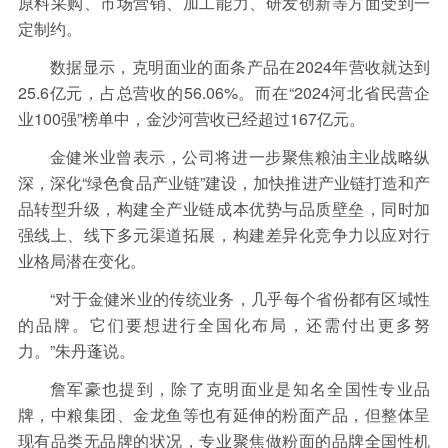
原料采购、市场营销、加工能力、研发创新等方面受到一
定制约。
数据显示，克明面业的面条产品在2024年营收就达到
25.6亿元，占总营收的56.06%。而在“2024河北省民营企
业100强”榜单中，金沙河营收已经超过167亿元。
金健米业曾表示，公司将进一步聚焦粮油主业战略纵
深，深化“绿色食品产业链”建设，加快推进产业链打造和产
品转型升级，构建全产业链成本优势与品质壁垒，同时加
强线上、线下多元渠道拓展，构建差异化竞争力以应对行
业格局潜在变化。
“对于金健米业的传统业务，几乎每个省份都有区域性
的品牌。它们要想进行全国化布局，还需付出更多努
力。”朱丹蓬说。
詹军豪也提到，除了克明面业是知名全国性专业品
牌，中粮集团、金龙鱼等也有延伸的粉面产品，但整体呈
现有品类无品牌的状况，专业聚焦做粉面的品牌全国性机