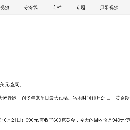
视频
等深线
专栏
专题
贝果视频
道
荀瓜问道
商学院
报纸视频
企业面面观
精选
宏观经济
事件
要闻
区域经济
科
文娱
体育
消费
银行
理财
资本市场
课
图说
与老板对话
家族企业
品牌活动
7美元/盎司。
幅暴跌，创多年来单日最大跌幅。当地时间10月21日，黄金期货价格
月21日）990元/克收了600克黄金，今天的回收价是940元/