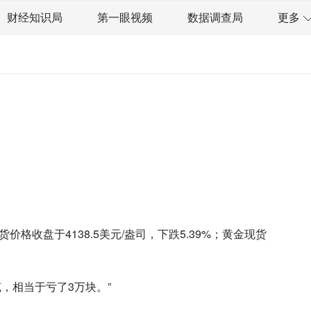
财经知识局
第一眼视频
数据调查局
更多
太空星愿航天资讯
经济史话
技
汽车
房地产建材
能源化工
资管
信托交易
保险
金融市场
金融科技
数据要素
城投
党建
收盘于4138.5美元/盎司，下跌5.39%；黄金现货
克，相当于亏了3万块。”