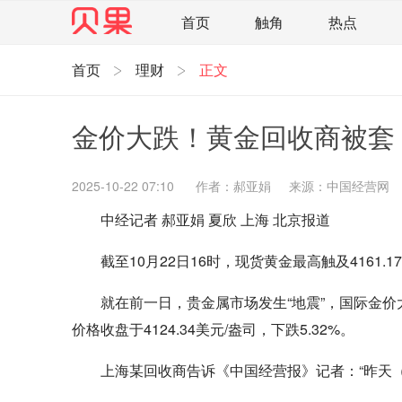
首页
触角
热点
首页
理财
正文
直观
见智财经
环球企业沉浮录
辉常
照理生活
贝果观点
照理说事
等深线
金价大跌！黄金回收商被套
家电家居
航旅交运
案例
医药健康
智库
新域实验室
今日快评
我们来补
2025-10-22 07:10
作者：郝亚娟
来源：中国经营网
中经记者 郝亚娟 夏欣 上海 北京报道
企业快讯
智造
截至10月22日16时，现货黄金最高触及4161.1
就在前一日，贵金属市场发生“地震”，国际金价大
价格收盘于4124.34美元/盎司，下跌5.32%。
上海某回收商告诉《中国经营报》记者：“昨天（10