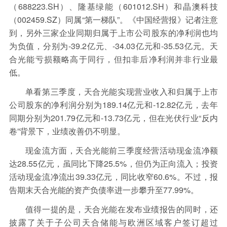
保险
金融市场
智库
新域实验室
（688223.SH）、隆基绿能（601012.SH）和晶澳科技
（002459.SZ）同属“第一梯队”。《中国经营报》记者注意
今日快评
我们来补课
图说
到，另外三家企业同期归属于上市公司股东的净利润也均
与老板对话
家族企业
品牌活动
为负值，分别为-39.2亿元、-34.03亿元和-35.53亿元。天
合光能亏损额略高于同行，但扣非后净利润并非行业最
金融科技
数据要素
城投
党建
低。
企业快讯
智造
单看第三季度，天合光能实现营业收入和归属于上市
公司股东的净利润分别为189.14亿元和-12.82亿元，去年
同期分别为201.79亿元和-13.73亿元，但在光伏行业“反内
卷”背景下，业绩改善仍不明显。
现金流方面，天合光能前三季度经营活动现金流净额
达28.55亿元，虽同比下降25.5%，但仍为正向流入；投资
活动现金流净流出39.33亿元，同比收窄60.6%。不过，报
告期末天合光能的资产负债率进一步攀升至77.99%。
值得一提的是，天合光能在发布业绩报告的同时，还
披露了关于子公司天合储能与欧洲区域客户签订超过