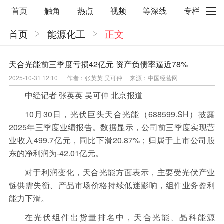
首页
触角
热点
视频
等深线
专栏
首页
能源化工
正文
直观
见智财经
环球企业沉浮录
辉常道
荀瓜问道
商学院
报纸视频
天合光能前三季度亏损42亿元 资产负债率逼近78%
2025-10-31 12:10
作者：张英英 吴可仲
来源：中国经营网
企业面面观
太空星愿航天资讯
经济史话
中经记者 张英英 吴可仲 北京报道
照理生活
贝果观点
照理说事
10月30日，光伏巨头天合光能（688599.SH）披露
等深线精选
宏观经济
事件
要闻
2025年三季度业绩报告。数据显示，公司前三季度实现营
业收入499.7亿元，同比下滑20.87%；归属于上市公司股
区域经济
科技
汽车
房地产建材
东的净利润为-42.01亿元。
能源化工
家电家居
航旅交运
案例
对于利润变化，天合光能方面表示，主要受光伏产业
医药健康
文娱
体育
消费
银行
链供需失衡、产品市场价格持续低迷影响，组件业务盈利
能力下滑。
理财
资本市场
资管
信托交易
在光伏组件出货量排名中，天合光能、晶科能源