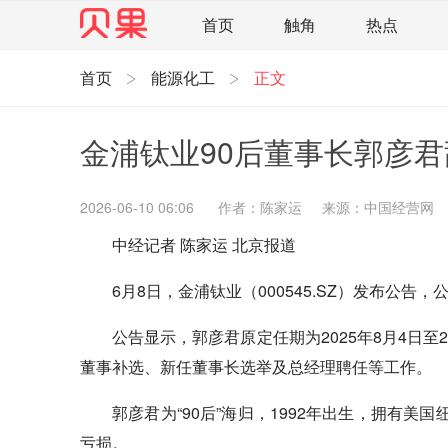
首页
触角
热点
首页
能源化工
正文
直观
见智财经
环球企业沉浮录
辉常
照理生活
贝果观点
照理说事
等深线
金浦钛业90后董事长郭彦君
家电家居
航旅交运
案例
医药健康
智库
新域实验室
今日快评
我们来补
2026-06-10 06:06
作者：陈家运
来源：中国经营网
中经记者 陈家运 北京报道
企业快讯
智造
6月8日，金浦钛业（000545.SZ）发布
公告显示，郭彦君原定任期为2025年8月4日
董事补选、新任董事长选举及总经理聘任等工作。
郭彦君为“90后”海归，1992年出生，拥有美
亏损。