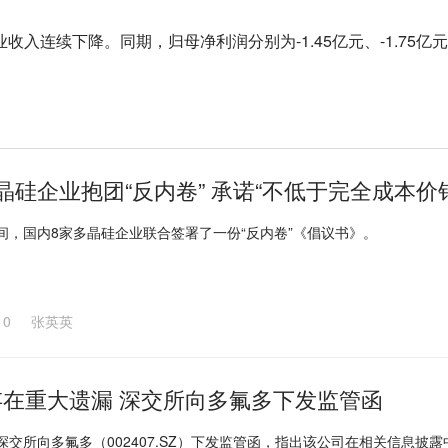
收入连续下降。同期，归母净利润分别为-1.45亿元、-1.75亿元、-
晶硅企业抱团“反内卷” 承诺“不低于完全成本价
晚间，国内8家多晶硅企业联合签署了一份“反内卷”《倡议书》。
10
张英英
存在重大遗漏 深交所向多氟多下发监管函
，深交所向多氟多（002407.SZ）下发监管函，指出该公司在相关信息披