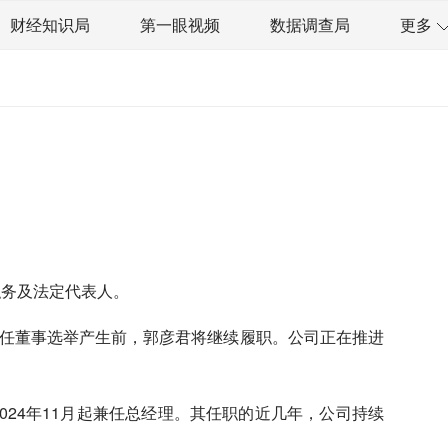
财经知识局
第一眼视频
数据调查局
更多
太空星愿航天资讯
经济史话
技
汽车
房地产建材
能源化工
资管
信托交易
保险
金融市场
金融科技
数据要素
城投
党建
职务及法定代表人。
在新任董事选举产生前，郭彦君将继续履职。公司正在推进
2024年11月起兼任总经理。其任职的近几年，公司持续