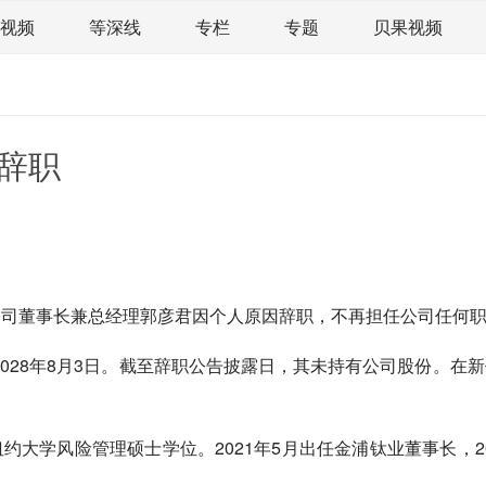
视频
等深线
专栏
专题
贝果视频
道
荀瓜问道
商学院
报纸视频
企业面面观
精选
宏观经济
事件
要闻
区域经济
科
辞职
文娱
体育
消费
银行
理财
资本市场
课
图说
与老板对话
家族企业
品牌活动
公告，公司董事长兼总经理郭彦君因个人原因辞职，不再担任公司任何
至2028年8月3日。截至辞职公告披露日，其未持有公司股份。
国纽约大学风险管理硕士学位。2021年5月出任金浦钛业董事长，