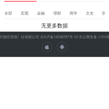
理财
资本市场
资管
信托交易
全部
宏观
金融
理财
商学
文史
医
保险
金融市场
智库
新域实验室
无更多数据
今日快评
我们来补课
图说
与老板对话
家族企业
品牌活动
ht 《中国经营报》社有限公司
京ICP备13038787号-10
京公网安备 1101080
金融科技
数据要素
城投
党建
企业快讯
智造