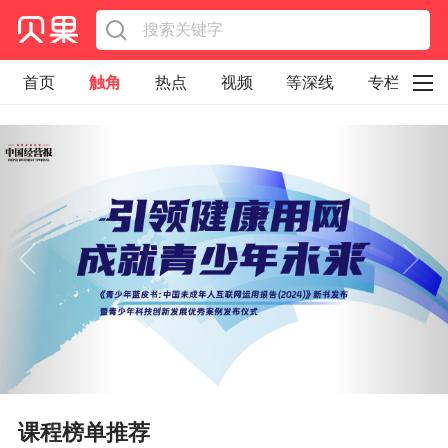
首页
触角
热点
视频
等深线
专栏
直观
见智财经
环球企业沉浮录
辉常道
荀瓜问道
商学院
报纸视频
企业面面观
太空星愿航天资讯
经济史话
照理生活
贝果观点
照理说事
等深线精选
宏观经济
事件
要闻
区域经济
科技
汽车
房地产建材
能源化工
家电家居
航旅交运
案例
课程榜单推荐
医药健康
文娱
体育
消费
银行